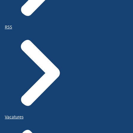
RSS
Vacatures