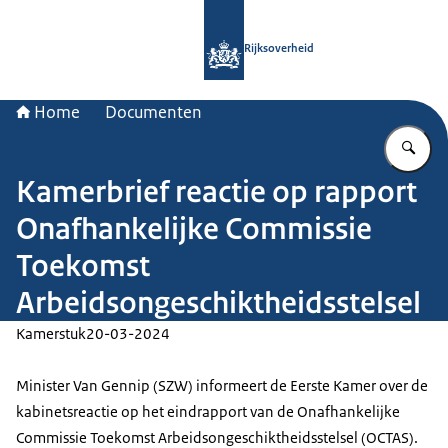
Naar de homepage van Rijksoverheid
Rijksoverheid
Home
Documenten
Vu
Kamerbrief reactie op rapport
Onafhankelijke Commissie
Toekomst
Arbeidsongeschiktheidsstelsel
Kamerstuk
20-03-2024
Minister Van Gennip (SZW) informeert de Eerste Kamer over de
kabinetsreactie op het eindrapport van de Onafhankelijke
Commissie Toekomst Arbeidsongeschiktheidsstelsel (OCTAS).