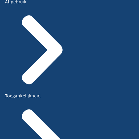
AI-gebruik
Toegankelijkheid