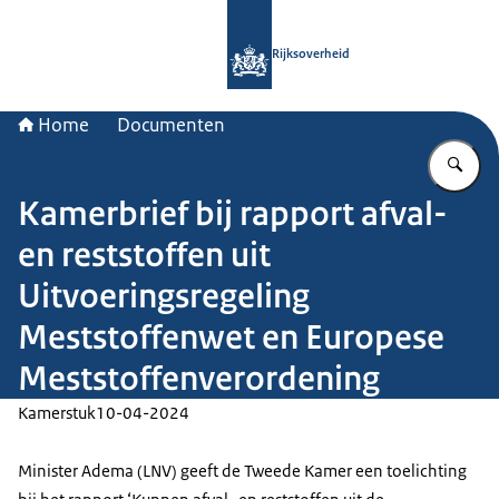
Naar de homepage van Rijksoverheid
Rijksoverheid
Home
Documenten
Vu
Kamerbrief bij rapport afval-
en reststoffen uit
Uitvoeringsregeling
Meststoffenwet en Europese
Meststoffenverordening
Kamerstuk
10-04-2024
Minister Adema (LNV) geeft de Tweede Kamer een toelichting