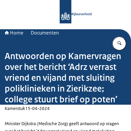
Naar de homepage van Rijksoverheid
Rijksoverheid
Home
Documenten
Vu
Antwoorden op Kamervragen
over het bericht ‘Adrz verrast
vriend en vijand met sluiting
poliklinieken in Zierikzee;
college stuurt brief op poten’
Kamerstuk
15-04-2024
Minister Dijkstra (Medische Zorg) geeft antwoord op vragen