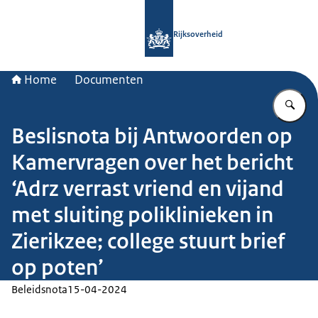
Naar de homepage van Rijksoverheid
Rijksoverheid
Home
Documenten
Vu
Beslisnota bij Antwoorden op
Kamervragen over het bericht
‘Adrz verrast vriend en vijand
met sluiting poliklinieken in
Zierikzee; college stuurt brief
op poten’
Beleidsnota
15-04-2024