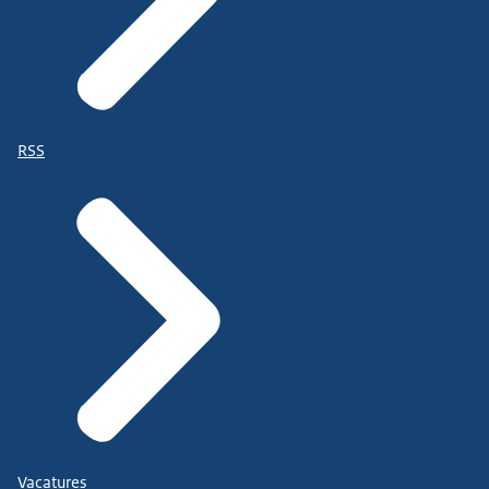
RSS
Vacatures