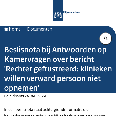
Naar de homepage van Rijksoverheid
Rijksoverheid
Home
Documenten
Vu
Beslisnota bij Antwoorden op
Kamervragen over bericht
'Rechter gefrustreerd: klinieken
willen verward persoon niet
opnemen'
Beleidsnota
26-04-2024
In een beslisnota staat achtergrondinformatie die