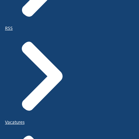
RSS
Vacatures