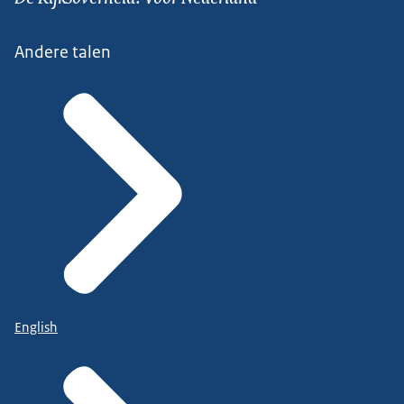
Andere talen
English