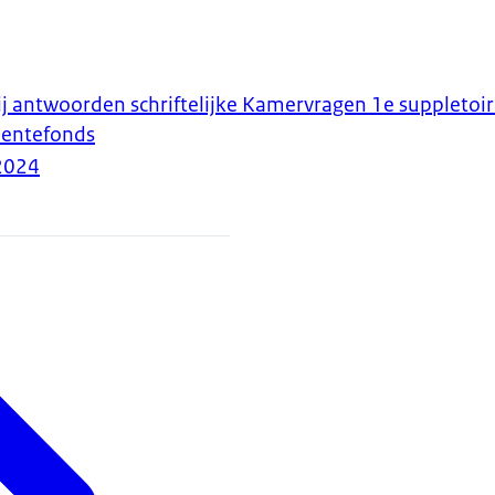
ij antwoorden schriftelijke Kamervragen 1e suppletoi
entefonds
2024