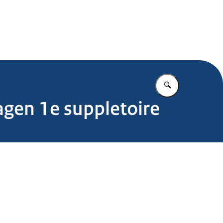
.nl
Vul in wat u z
agen 1e suppletoire