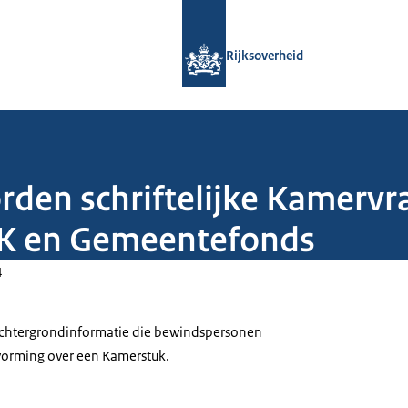
Naar de homepage van Rijksoverheid
Rijksoverheid
rden schriftelijke Kamervr
ZK en Gemeentefonds
4
 achtergrondinformatie die bewindspersonen
tvorming over een Kamerstuk.