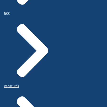
RSS
Vacatures