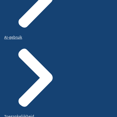
AI-gebruik
Toegankelijkheid