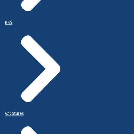
RSS
Vacatures