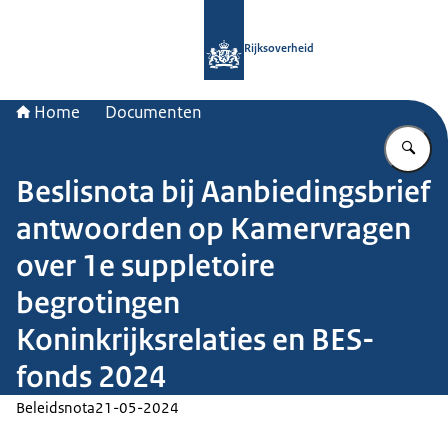
Naar de homepage van Rijksoverheid
Rijksoverheid
Home
Documenten
Vu
Beslisnota bij Aanbiedingsbrief
antwoorden op Kamervragen
over 1e suppletoire
begrotingen
Koninkrijksrelaties en BES-
fonds 2024
Beleidsnota
21-05-2024