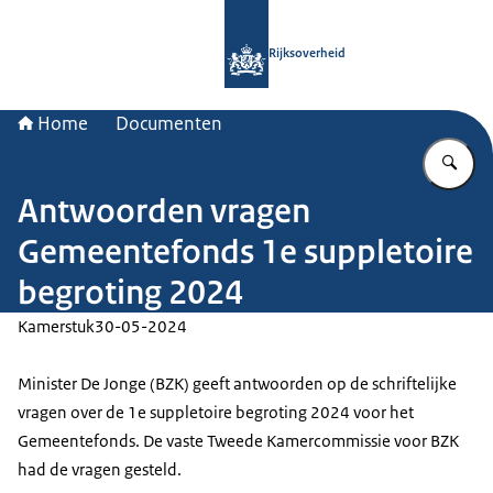
Naar de homepage van Rijksoverheid
Rijksoverheid
Home
Documenten
Vu
Antwoorden vragen
Gemeentefonds 1e suppletoire
begroting 2024
Kamerstuk
30-05-2024
Minister De Jonge (BZK) geeft antwoorden op de schriftelijke
vragen over de 1e suppletoire begroting 2024 voor het
Gemeentefonds. De vaste Tweede Kamercommissie voor BZK
had de vragen gesteld.