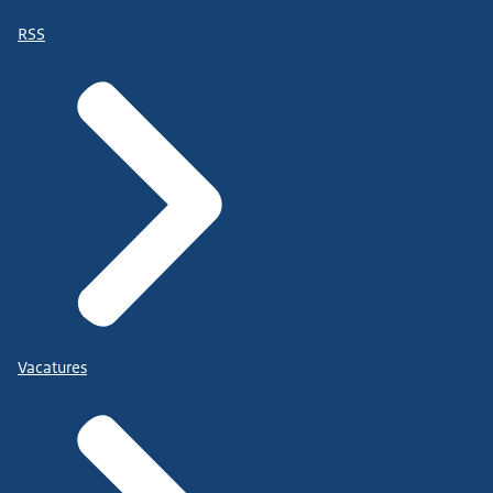
RSS
Vacatures