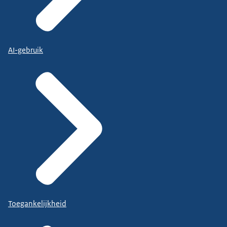
AI-gebruik
Toegankelijkheid