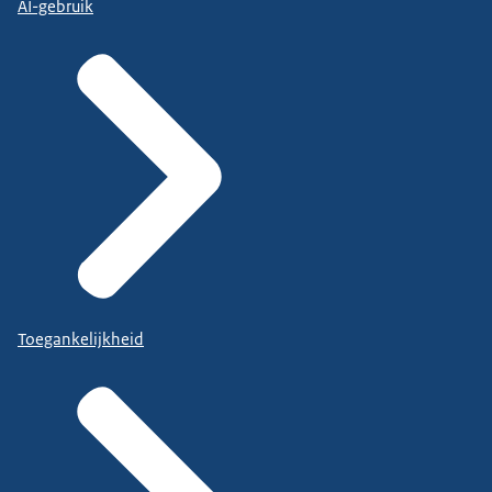
AI-gebruik
Toegankelijkheid