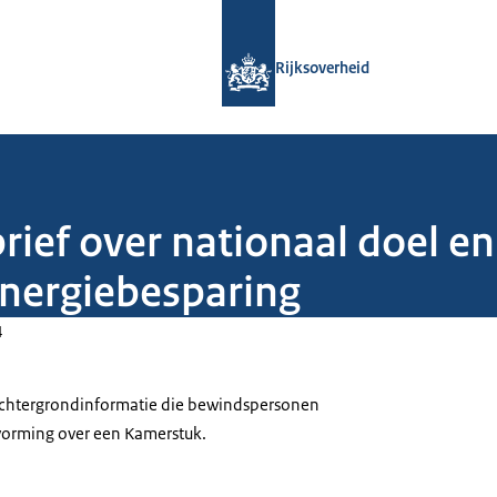
Naar de homepage van Rijksoverheid
Rijksoverheid
rief over nationaal doel en
energiebesparing
4
 achtergrondinformatie die bewindspersonen
tvorming over een Kamerstuk.