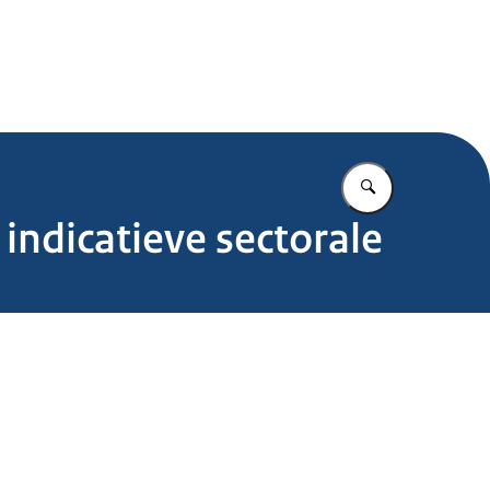
.nl
Vul in wat u z
 indicatieve sectorale