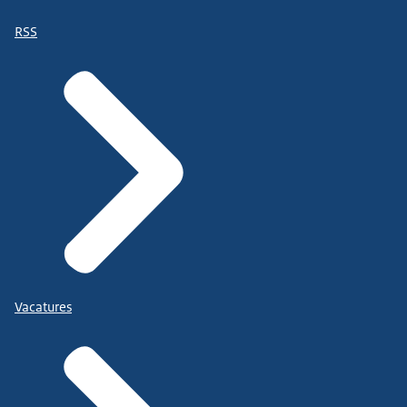
RSS
Vacatures