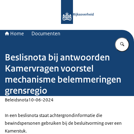
Naar de homepage van Rijksoverheid
Rijksoverheid
Home
Documenten
Vu
Beslisnota bij antwoorden
Kamervragen voorstel
mechanisme belemmeringen
grensregio
Beleidsnota
10-06-2024
In een beslisnota staat achtergrondinformatie die
bewindspersonen gebruiken bij de besluitvorming over een
Kamerstuk.