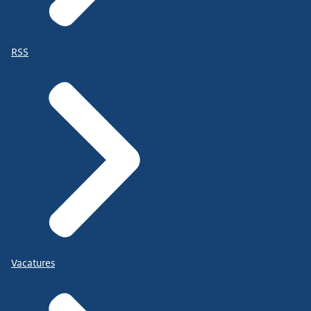
RSS
Vacatures