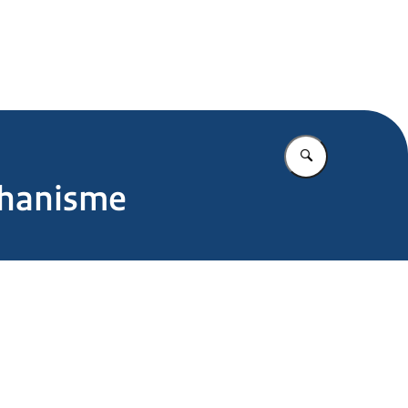
.nl
Vul in wat u z
chanisme