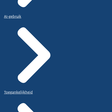
AI-gebruik
Toegankelijkheid