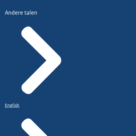
Andere talen
English