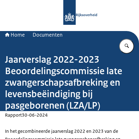
Naar de homepage van Rijksoverheid
Rijksoverheid
Home
Documenten
Vu
Jaarverslag 2022-2023
Beoordelingscommissie late
zwangerschapsafbreking en
levensbeëindiging bij
pasgeborenen (LZA/LP)
Rapport
30-06-2024
In het gecombineerde jaarverslag 2022 en 2023 van de