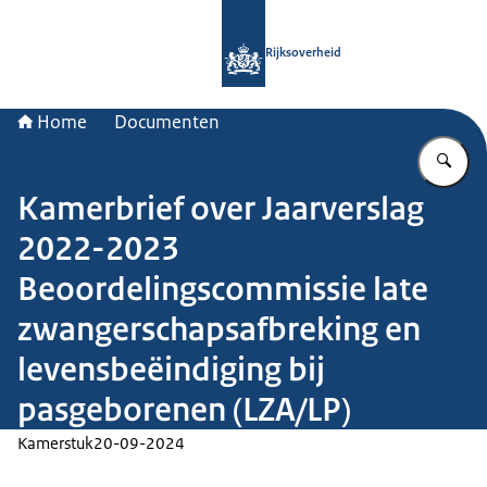
Naar de homepage van Rijksoverheid
Rijksoverheid
Home
Documenten
Vu
Kamerbrief over Jaarverslag
2022-2023
Beoordelingscommissie late
zwangerschapsafbreking en
levensbeëindiging bij
pasgeborenen (LZA/LP)
Kamerstuk
20-09-2024