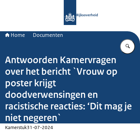
Naar de homepage van Rijksoverheid
Rijksoverheid
Home
Documenten
Vu
Antwoorden Kamervragen
over het bericht `Vrouw op
poster krijgt
doodverwensingen en
racistische reacties: ‘Dit mag je
niet negeren`
Kamerstuk
31-07-2024