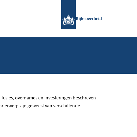
Naar de homepage van Rijksoverheid
Rijksoverheid
en fusies, overnames en investeringen beschreven
onderwerp zijn geweest van verschillende