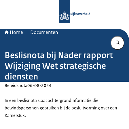
Naar de homepage van Rijksoverheid
Rijksoverheid
Home
Documenten
Vu
Beslisnota bij Nader rapport
Wijziging Wet strategische
diensten
Beleidsnota
06-08-2024
In een beslisnota staat achtergrondinformatie die
bewindspersonen gebruiken bij de besluitvorming over een
Kamerstuk.