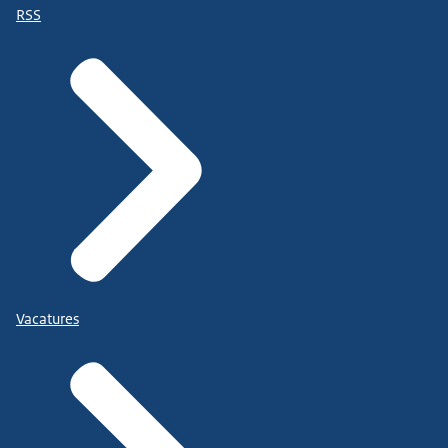
RSS
Vacatures