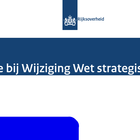
Naar de homepage van Rijksoverheid
Rijksoverheid
 bij Wijziging Wet strateg