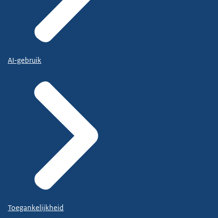
AI-gebruik
Toegankelijkheid