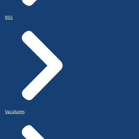
RSS
Vacatures