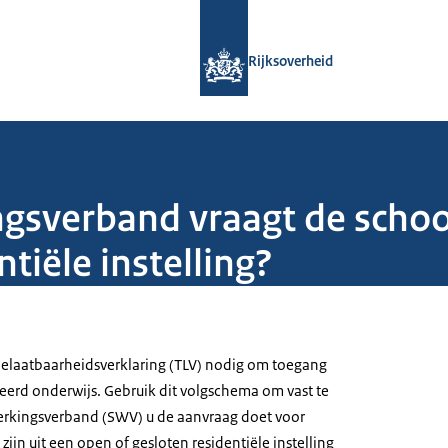
Naar de homepage van Rijksoverheid
Rijksoverheid
gsverband vraagt de schoo
ntiële instelling?
toelaatbaarheidsverklaring (TLV) nodig om toegang
iseerd onderwijs. Gebruik dit volgschema om vast te
erkingsverband (SWV) u de aanvraag doet voor
zijn uit een open of gesloten residentiële instelling