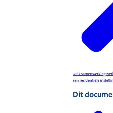
welk samenwerkingsverba
een residentiële instelli
Dit document