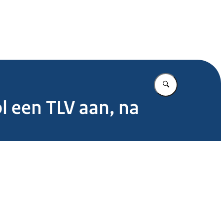
.nl
Vul in wat u z
l een TLV aan, na