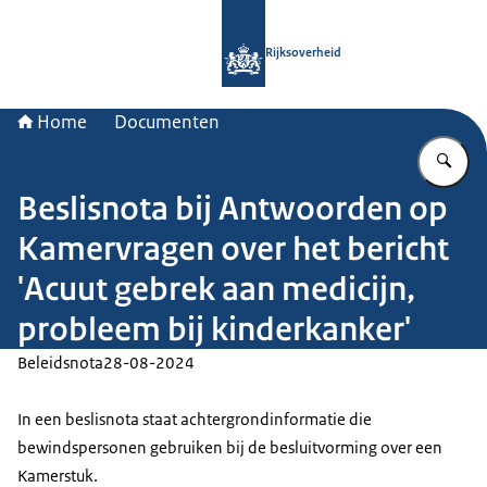
Naar de homepage van Rijksoverheid
Rijksoverheid
Home
Documenten
Vu
Beslisnota bij Antwoorden op
Kamervragen over het bericht
'Acuut gebrek aan medicijn,
probleem bij kinderkanker'
Beleidsnota
28-08-2024
In een beslisnota staat achtergrondinformatie die
bewindspersonen gebruiken bij de besluitvorming over een
Kamerstuk.