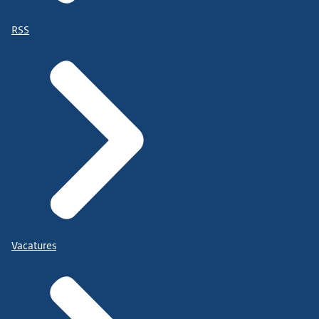
RSS
Vacatures