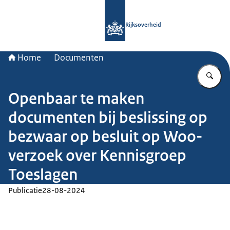
Naar de homepage van Rijksoverheid
Rijksoverheid
Home
Documenten
Vu
Openbaar te maken
documenten bij beslissing op
bezwaar op besluit op Woo-
verzoek over Kennisgroep
Toeslagen
Publicatie
28-08-2024