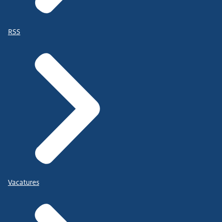
RSS
Vacatures