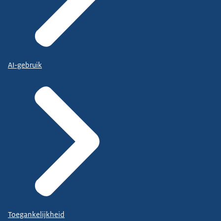
AI-gebruik
Toegankelijkheid