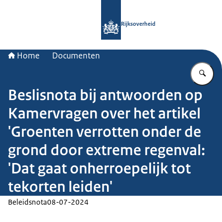
Naar de homepage van Rijksoverheid
Rijksoverheid
Home
Documenten
Vu
Beslisnota bij antwoorden op
Kamervragen over het artikel
'Groenten verrotten onder de
grond door extreme regenval:
'Dat gaat onherroepelijk tot
tekorten leiden'
Beleidsnota
08-07-2024