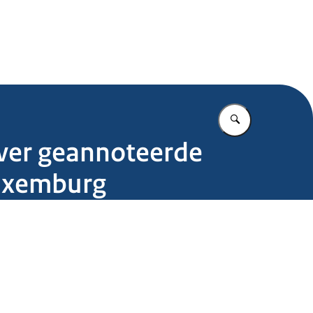
.nl
Vul in wat u z
over geannoteerde
Luxemburg