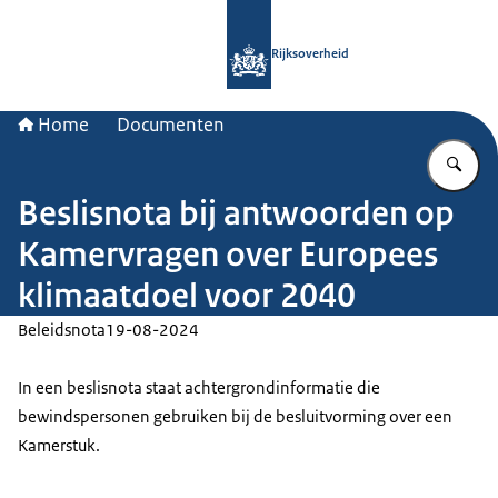
Naar de homepage van Rijksoverheid
Rijksoverheid
Home
Documenten
Vu
Beslisnota bij antwoorden op
Kamervragen over Europees
klimaatdoel voor 2040
Beleidsnota
19-08-2024
In een beslisnota staat achtergrondinformatie die
bewindspersonen gebruiken bij de besluitvorming over een
Kamerstuk.