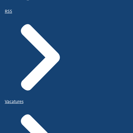
RSS
Vacatures