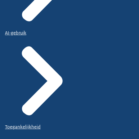
AI-gebruik
Toegankelijkheid