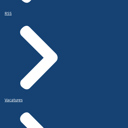
RSS
Vacatures