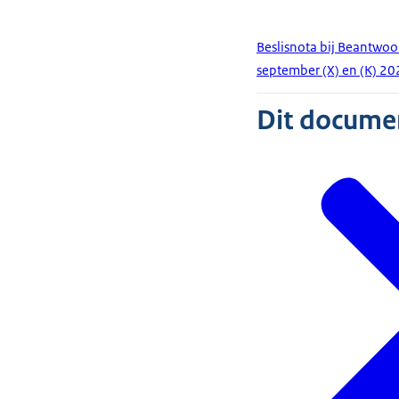
Beslisnota bij Beantwoo
september (X) en (K) 2
Dit document