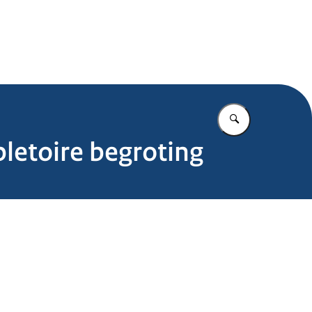
.nl
Vul in wat u z
letoire begroting