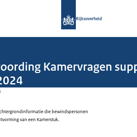
Naar de homepage van Rijksoverheid
Rijksoverheid
woording Kamervragen supp
 2024
4
 achtergrondinformatie die bewindspersonen
itvorming van een Kamerstuk.