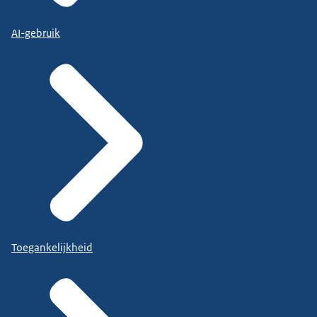
AI-gebruik
Toegankelijkheid