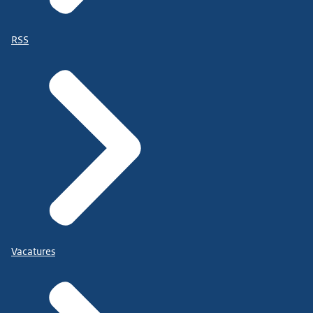
RSS
Vacatures