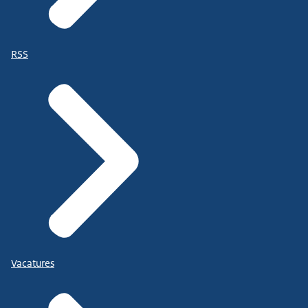
RSS
Vacatures