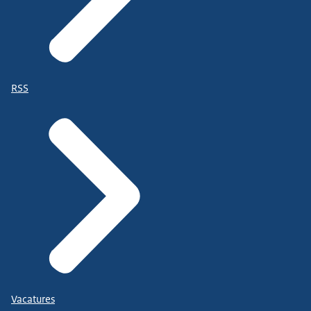
RSS
Vacatures