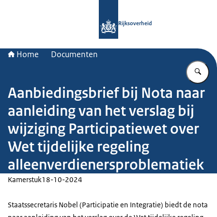
Naar de homepage van Rijksoverheid
Rijksoverheid
Home
Documenten
Vu
Aanbiedingsbrief bij Nota naar
aanleiding van het verslag bij
wijziging Participatiewet over
Wet tijdelijke regeling
alleenverdienersproblematiek
Kamerstuk
18-10-2024
Staatssecretaris Nobel (Participatie en Integratie) biedt de nota