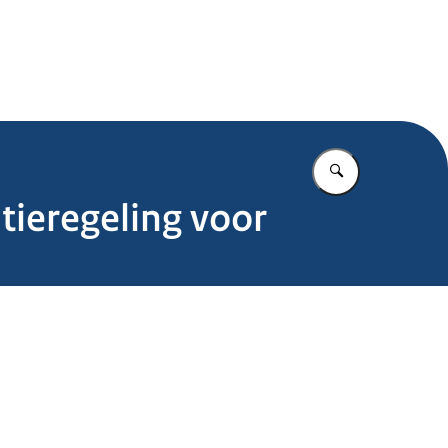
.nl
Vul in wat u z
ieregeling voor