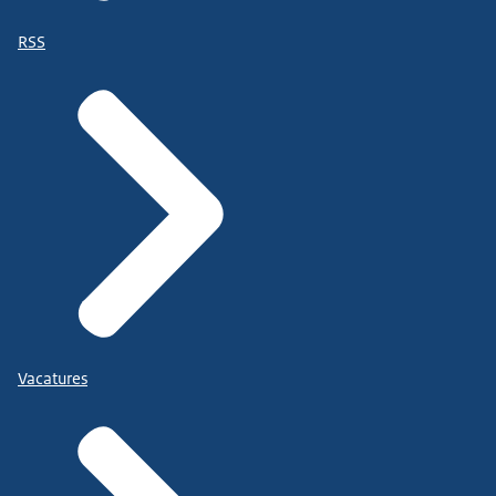
RSS
Vacatures