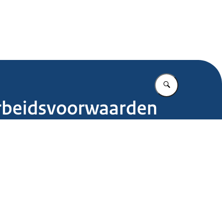
.nl
Vul in wat u z
arbeidsvoorwaarden