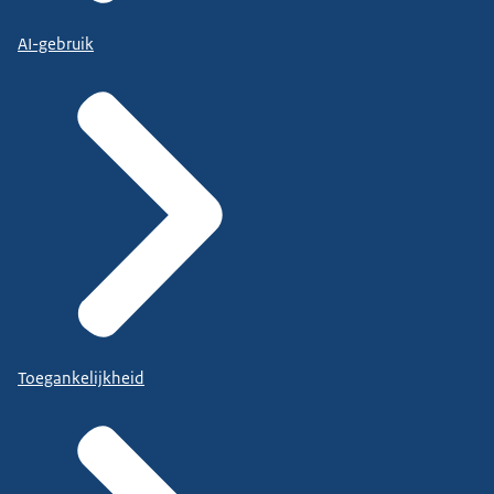
AI-gebruik
Toegankelijkheid