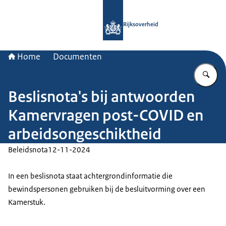
Naar de homepage van Rijksoverheid
Rijksoverheid
Home
Documenten
Vu
Beslisnota's bij antwoorden
Kamervragen post-COVID en
arbeidsongeschiktheid
Beleidsnota
12-11-2024
In een beslisnota staat achtergrondinformatie die
bewindspersonen gebruiken bij de besluitvorming over een
Kamerstuk.