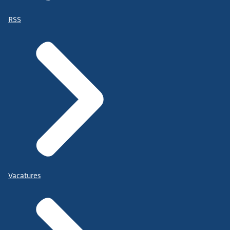
RSS
Vacatures