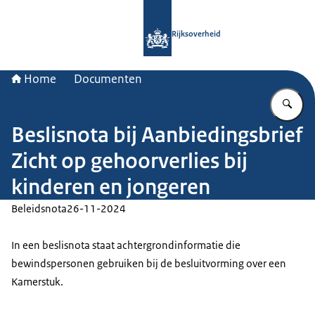
Naar de homepage van Rijksoverheid
Rijksoverheid
Home
Documenten
Vu
Beslisnota bij Aanbiedingsbrief
Zicht op gehoorverlies bij
kinderen en jongeren
Beleidsnota
26-11-2024
In een beslisnota staat achtergrondinformatie die
bewindspersonen gebruiken bij de besluitvorming over een
Kamerstuk.