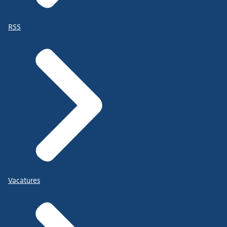
RSS
Vacatures