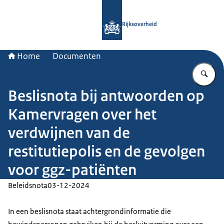
Naar de homepage van Rijksoverheid
Rijksoverheid
Home
Documenten
Vu
Beslisnota bij antwoorden op
Kamervragen over het
verdwijnen van de
restitutiepolis en de gevolgen
voor ggz-patiënten
Beleidsnota
03-12-2024
In een beslisnota staat achtergrondinformatie die