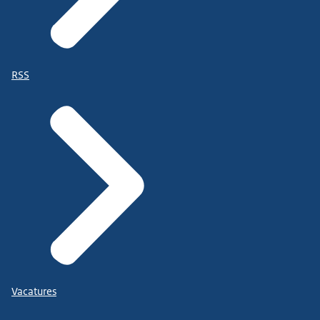
RSS
Vacatures