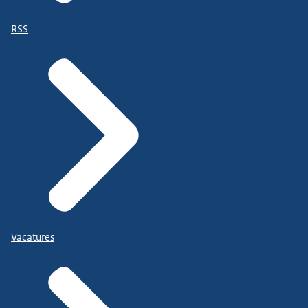
RSS
Vacatures