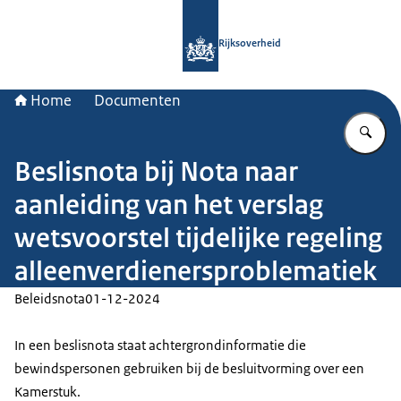
Naar de homepage van Rijksoverheid
Rijksoverheid
Home
Documenten
Vu
Beslisnota bij Nota naar
aanleiding van het verslag
wetsvoorstel tijdelijke regeling
alleenverdienersproblematiek
Beleidsnota
01-12-2024
In een beslisnota staat achtergrondinformatie die
bewindspersonen gebruiken bij de besluitvorming over een
Kamerstuk.