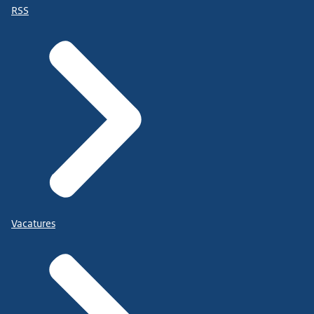
RSS
Vacatures