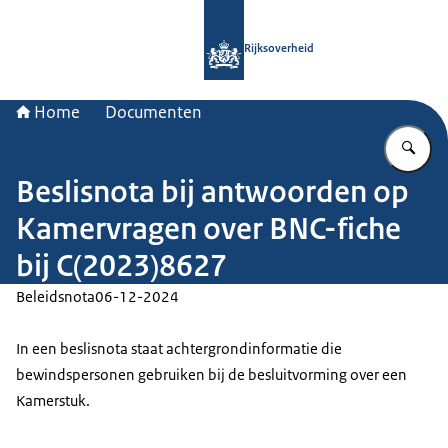
Naar de homepage van Rijksoverheid
Rijksoverheid
Home
Documenten
Vu
Beslisnota bij antwoorden op
Kamervragen over BNC-fiche
bij C(2023)8627
Beleidsnota
06-12-2024
In een beslisnota staat achtergrondinformatie die
bewindspersonen gebruiken bij de besluitvorming over een
Kamerstuk.